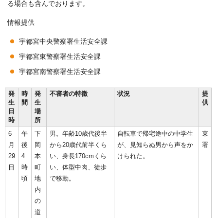
る場合も含んでおります。
情報提供
宇都宮中央警察署生活安全課
宇都宮東警察署生活安全課
宇都宮南警察署生活安全課
発
時
発
不審者の特徴
状況
提
生
間
生
供
日
場
時
所
6
午
下
男。年齢10歳代後半
自転車で帰宅途中の中学生
東
月
後
岡
から20歳代前半くら
が、見知らぬ男から声をか
署
29
4
本
い、身長170cmくら
けられた。
日
時
町
い、体型中肉、徒歩
頃
地
で移動。
内
の
道