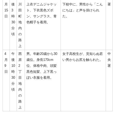
月
後
川
上衣デニムジャケッ
下校中に、男性から「こん
署
15
3
田
ト、下衣黒色ズボ
にちは」と声を掛けられ
日
時
町
ン、サングラス、青
た。
30
地
色帽子を着用。
分
内
頃
の
路
上
4
午
西
男。年齢20歳から30
女子高校生が、見知らぬ若
中
月
後
原
歳位。身長170cm
い男からお尻を触られた。
央
9
10
2
位、体格中肉、頭髪
署
日
時
丁
黒色短髪、上下黒っ
30
目
ぽい衣服を着用。
分
地
頃
内
の
路
上