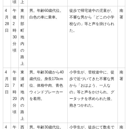
頃
上
4
午
東
男。年齢60歳代位。
徒歩で帰宅途中の児童が、
南
月
後
刑
白色の車に乗車。
不審な男から「どこの小学
署
28
2
部
校なの」等と声を掛けられ
日
時
町
た。
30
地
分
内
頃
の
路
上
4
午
東
男。年齢30歳から40
小学生が、登校途中に、徒
南
月
前
浦
歳代位。身長170cm
歩で近づいてきた不審な男
署
21
7
町
位、体格中肉、青色
から「おはよう、一人な
日
時
地
ウィンドブレーカー
の」等と声をかけられ、グ
20
内
を着用。
ータッチを求められた後、
分
の
抱きつかれた。
頃
路
上
4
午
西
男。年齢30歳代位。
小学生が、徒歩にて数名で
南