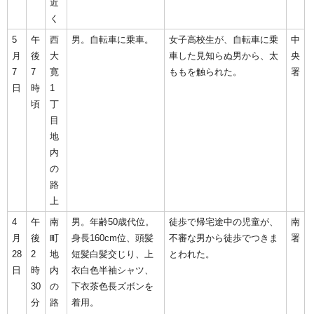
近
く
5
午
西
男。自転車に乗車。
女子高校生が、自転車に乗
中
月
後
大
車した見知らぬ男から、太
央
7
7
寛
ももを触られた。
署
日
時
1
頃
丁
目
地
内
の
路
上
4
午
南
男。年齢50歳代位。
徒歩で帰宅途中の児童が、
南
月
後
町
身長160cm位、頭髪
不審な男から徒歩でつきま
署
28
2
地
短髪白髪交じり、上
とわれた。
日
時
内
衣白色半袖シャツ、
30
の
下衣茶色長ズボンを
分
路
着用。