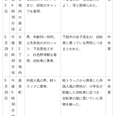
2
4
地
太り、紺色のキャッ
よ！」等と怒鳴られた。
日
時
内
プを着用。
30
の
分
路
頃
上
5
午
大
男。年齢50～60代、
下校中の女子高生が、自転
中
月
後
寛
上衣灰色のポロシャ
車に乗っている男性につき
央
29
3
2
ツ、下衣黒色ズボ
まとわれた。
署
日
時
丁
ン、白色野球帽を着
40
目
用。自転車に乗車。
分
地
頃
内
5
午
新
外国人風の男。軽ト
軽トラックから降車した外
中
月
後
里
ラックに乗車。
国人風の男性が、小学生が
央
20
5
町
駐輪した自転車に近づき、
署
日
時
自転車の籠に置いていた荷
30
物を触った。
分