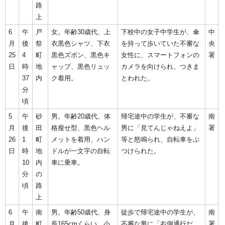
路
上
6
午
戸
女。年齢30歳代、上
下校中の女子中学生が、傘
中
月
後
祭
衣黒色シャツ、下衣
を持って歩いていた不審な
央
25
4
町
黒色ズボン、黒色キ
女性に、スマートフォンの
署
日
時
地
ャップ、黒色リュッ
カメラを向けられ、つきま
37
内
ク着用。
とわれた。
分
頃
5
午
砂
男。年齢20歳代、体
帰宅途中の学生が、不審な
南
月
後
田
格瘦せ型、黒色ヘル
男に「見てんじゃねえよ」
署
26
1
町
メットを着用、ハン
等と怒鳴られ、自転車をぶ
日
時
地
ドルが一文字の自転
つけられた。
10
内
車に乗車。
分
の
頃
路
上
6
午
南
男。年齢50歳代、身
徒歩で帰宅途中の学生が、
南
月
後
町
長165cmくらい、小
不審な男に「右側通行だ
署