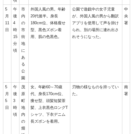
頃
5
午
市
外国人風の男。年齢
公園で遊戯中の女子児童
中
月
後
内
20代後半。身長
が、外国人風の男から翻訳
央
11
4
の
180cm位、体格瘦せ
アプリを使用して声を掛け
署
日
時
市
型、黒色ズボン着
られ、別の場所に連れ出さ
15
街
用、肌の色黒色。
れそうになった。
分
地
頃
に
あ
る
公
園
5
午
茂
女。年齢60～70歳
刃物の様なものを持ってい
南
月
後
原
代、身長170cm位、
た。
署
5
3
町
痩せ型、頭髪短髪茶
日
時
地
髪、上衣黒色ロングT
頃
内
シャツ、下衣デニム
の
長ズボンを着用。
畑