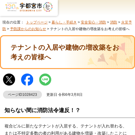
現在の位置：
トップページ
>
暮らし・手続き
>
安全安心・消防
>
消防
>
火災予
防
>
予防課からのお知らせ
> テナントの入居や建物の増改築をお考えの皆様へ
テナントの入居や建物の増改築をお
考えの皆様へ
ページID1028423
更新日 令和6年3月8日
知らない間に消防法令違反！？
複合ビルに新たなテナントが入居する、テナントが入れ替わる、
または不特定多数の者の利用がある建物を増築・改築したことに