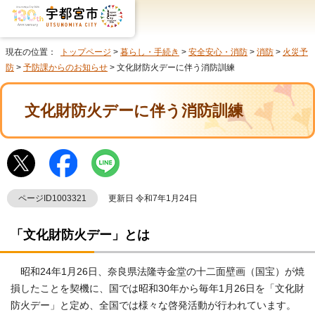
現在の位置：
トップページ
>
暮らし・手続き
>
安全安心・消防
>
消防
>
火災予
防
>
予防課からのお知らせ
> 文化財防火デーに伴う消防訓練
文化財防火デーに伴う消防訓練
ページID1003321
更新日 令和7年1月24日
「文化財防火デー」とは
昭和24年1月26日、奈良県法隆寺金堂の十二面壁画（国宝）が焼
損したことを契機に、国では昭和30年から毎年1月26日を「文化財
防火デー」と定め、全国では様々な啓発活動が行われています。