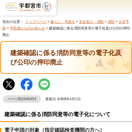
現在の位置：
トップページ
>
暮らし・手続き
>
安全安心・消防
>
消防
>
火災予
防
>
予防課からのお知らせ
> 建築確認に係る消防同意等の電子化及び公印の押印
廃止
建築確認に係る消防同意等の電子化及
び公印の押印廃止
ページID1045453
更新日 令和8年4月1日
建築確認に係る消防同意等の電子化について
電子申請の対象（指定確認検査機関の方へ）