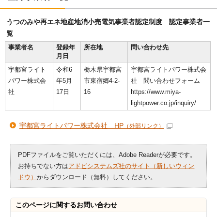
うつのみや再エネ地産地消小売電気事業者認定制度 認定事業者一
覧
事業者名
登録年
所在地
問い合わせ先
月日
宇都宮ライト
令和6
栃木県宇都宮
宇都宮ライトパワー株式会
パワー株式会
年5月
市東宿郷4-2-
社 問い合わせフォーム
社
17日
16
https://www.miya-
lightpower.co.jp/inquiry/
宇都宮ライトパワー株式会社 HP
（外部リンク）
PDFファイルをご覧いただくには、Adobe Readerが必要です。
お持ちでない方は
アドビシステムズ社のサイト（新しいウィン
ドウ）
からダウンロード（無料）してください。
このページに関する
お問い合わせ