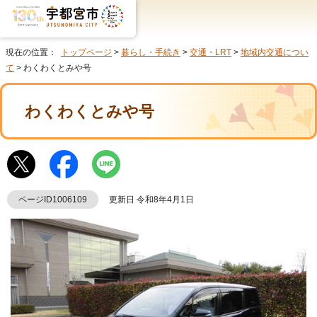
現在の位置：
トップページ
>
暮らし・手続き
>
交通・LRT
>
地域内交通につい
て
> わくわくとみや号
わくわくとみや号
ページID1006109
更新日 令和8年4月1日