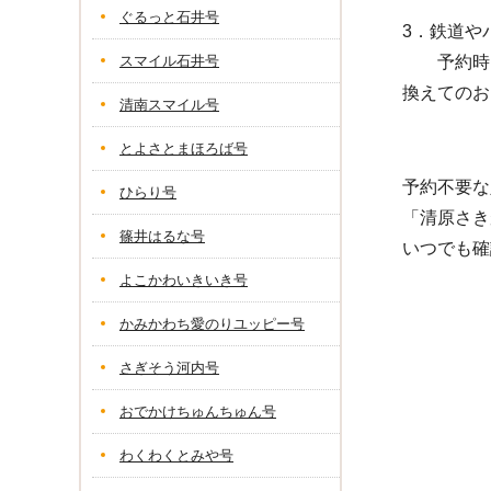
ぐるっと石井号
3．鉄道や
スマイル石井号
予約時に
換えてのお
清南スマイル号
とよさとまほろば号
予約不要な
ひらり号
「清原さき
篠井はるな号
いつでも確
よこかわいきいき号
かみかわち愛のりユッピー号
さぎそう河内号
おでかけちゅんちゅん号
わくわくとみや号