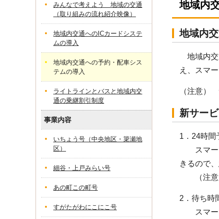
地域内
みんなで考えよう 地域の交通
（取り組みの流れ紹介映像）
地域内交
地域内交通へのICカードシステ
ムの導入
地域内交
地域内交通への予約・配車シス
え、スマー
テムの導入
（注意） 
ライトラインとバスと地域内交
通の乗継割引制度
新サービ
事業内容
1．24時
いちょう号（中央地区・簗瀬地
区）
スマート
きるので、
細谷・上戸みらい号
（注意）
あの町この町号
2．待ち時
すがたがわにこにこ号
スマート