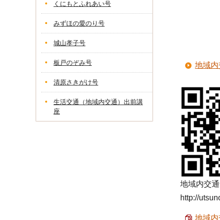
くにもとふれあい号
みずほの愛のり号
城山孝子号
板戸のぞみ号
地域内
清原さきがけ号
生活交通（地域内交通）出前講
座
地域内交通
http://utsu
地域内