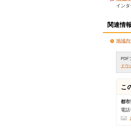
インタ
関連情
地域内
PD
ドウ
こ
都市
電話番