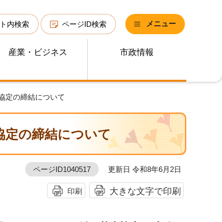
メニュー
ト内検索
ページID検索
産業・ビジネス
市政情報
基本協定の締結について
本協定の締結について
ページID1040517
更新日 令和8年6月2日
大きな文字で印刷
印刷