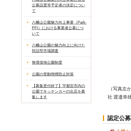
公募設置等予定者の決定につい
て
八幡山公園魅力向上事業（Park-
PFI）における事業者公募につ
いて
八幡山公園の魅力向上に向けた
対話型市場調査
無償借地公園制度
公園の受動喫煙防止対策
【募集受付終了】宇都宮市内の
（写真左か
公園でキッチンカーの出店を募
社 渡邉幸
集します
認定公募