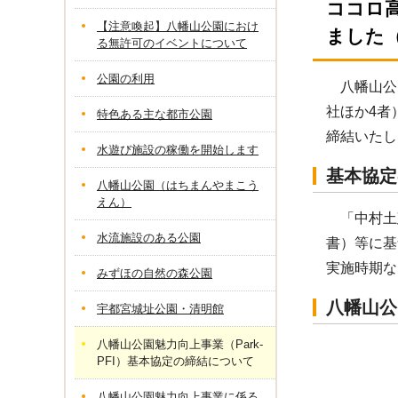
ココロ高
【注意喚起】八幡山公園におけ
ました（
る無許可のイベントについて
公園の利用
八幡山公園
社ほか4者
特色ある主な都市公園
締結いたし
水遊び施設の稼働を開始します
基本協定
八幡山公園（はちまんやまこう
えん）
「中村土建
水流施設のある公園
書）等に基
実施時期な
みずほの自然の森公園
八幡山公
宇都宮城址公園・清明館
八幡山公園魅力向上事業（Park-
PFI）基本協定の締結について
八幡山公園魅力向上事業に係る