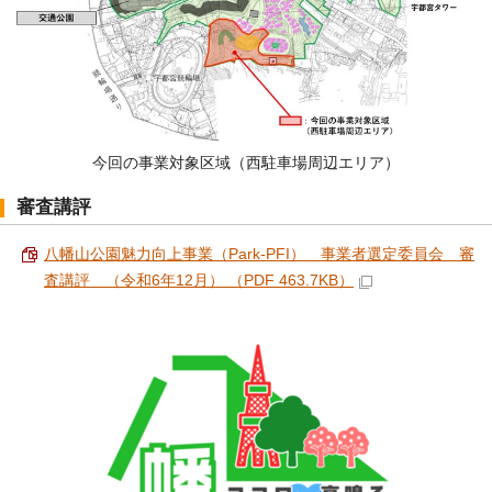
今回の事業対象区域（西駐車場周辺エリア）
審査講評
八幡山公園魅力向上事業（Park-PFI） 事業者選定委員会 審
査講評 （令和6年12月） （PDF 463.7KB）