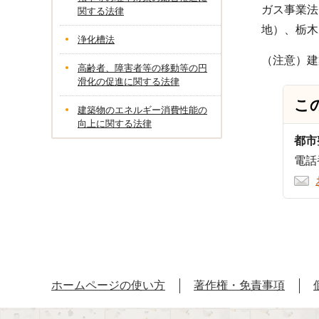
ガス事業法
関する法律
地）、栃木
浄化槽法
（注意）建
高齢者、障害者等の移動等の円
滑化の促進に関する法律
こ
建築物のエネルギー消費性能の
向上に関する法律
都市
電話番
ホームページの使い方
著作権・免責事項