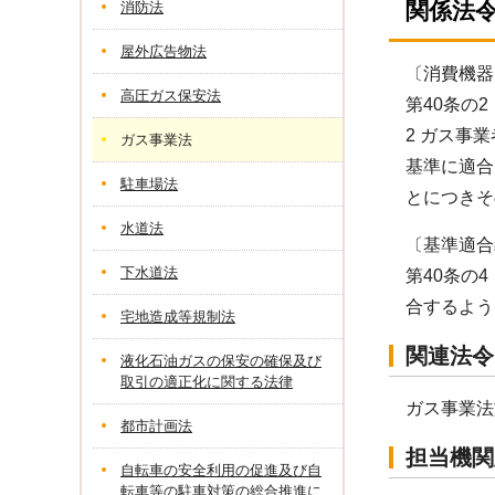
関係法
消防法
屋外広告物法
〔消費機器
高圧ガス保安法
第40条の2
2 ガス事
ガス事業法
基準に適合
駐車場法
とにつきそ
水道法
〔基準適合
下水道法
第40条の
合するよう
宅地造成等規制法
関連法令
液化石油ガスの保安の確保及び
取引の適正化に関する法律
ガス事業法
都市計画法
担当機関
自転車の安全利用の促進及び自
転車等の駐車対策の総合推進に