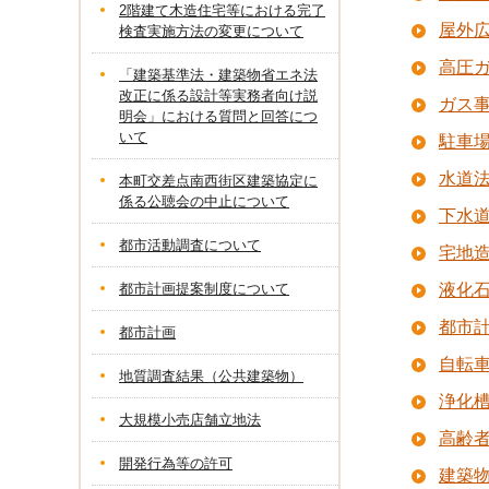
2階建て木造住宅等における完了
屋外
検査実施方法の変更について
高圧
「建築基準法・建築物省エネ法
改正に係る設計等実務者向け説
ガス
明会」における質問と回答につ
いて
駐車
水道
本町交差点南西街区建築協定に
係る公聴会の中止について
下水
都市活動調査について
宅地
都市計画提案制度について
液化
都市
都市計画
自転
地質調査結果（公共建築物）
浄化
大規模小売店舗立地法
高齢
開発行為等の許可
建築