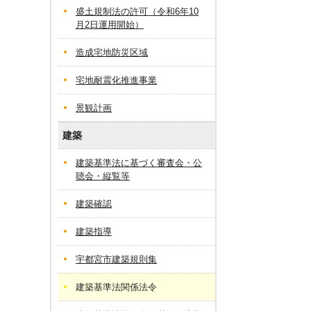
盛土規制法の許可（令和6年10
月2日運用開始）
造成宅地防災区域
宅地耐震化推進事業
景観計画
建築
建築基準法に基づく審査会・公
聴会・縦覧等
建築確認
建築指導
宇都宮市建築規則集
建築基準法関係法令