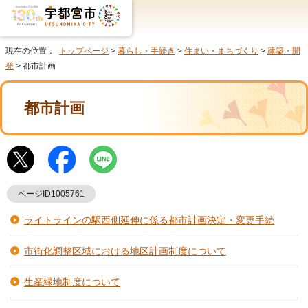
現在の位置：
トップページ
>
暮らし・手続き
>
住まい・まちづくり
>
建築・開
発
> 都市計画
都市計画
ページID1005761
ライトラインの駅西側延伸に係る都市計画決定・変更手続
市街化調整区域における地区計画制度について
生産緑地制度について