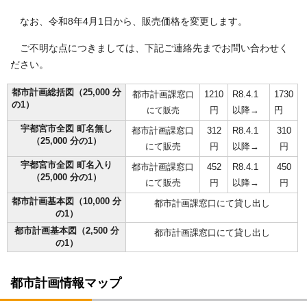
なお、令和8年4月1日から、販売価格を変更します。
ご不明な点につきましては、下記ご連絡先までお問い合わせく
ださい。
都市計画総括図（25,000 分
都市計画課窓
1210
R8.4.1
1730
口
の1）
円
以降→
円
にて販売
宇都宮市全図 町名無し
都市計画課窓口
312
R8.4.1
310
（25,000 分の1）
にて販売
円
以降→
円
宇都宮市全図 町名入り
都市計画課窓口
452
R8.4.1
450
（25,000 分の1）
にて販売
円
以降→
円
都市計画基本図（10,000 分
都市計画課窓口にて貸し出し
の1）
都市計画基本図（2,500 分
都市計画課窓口にて貸し出し
の1）
都市計画情報マップ