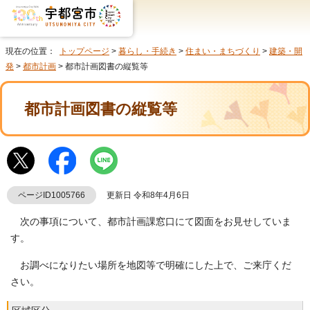
現在の位置：
トップページ
>
暮らし・手続き
>
住まい・まちづくり
>
建築・開
発
>
都市計画
> 都市計画図書の縦覧等
都市計画図書の縦覧等
ページID1005766
更新日 令和8年4月6日
次の事項について、都市計画課窓口にて図面をお見せしていま
す。
お調べになりたい場所を地図等で明確にした上で、ご来庁くだ
さい。