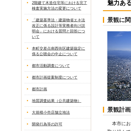
魅力あ
2階建て木造住宅等における完了
検査実施方法の変更について
景観に関
「建築基準法・建築物省エネ法
改正に係る設計等実務者向け説
明会」における質問と回答につ
いて
本町交差点南西街区建築協定に
係る公聴会の中止について
都市活動調査について
都市計画提案制度について
都市計画
地質調査結果（公共建築物）
景観計画
大規模小売店舗立地法
本市にお
開発行為等の許可