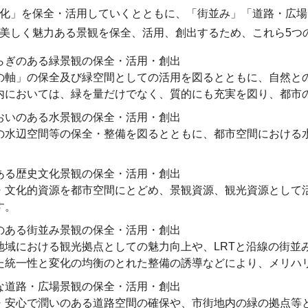
化」を保全・活用していくとともに、「街並み」「道路・広場
しく魅力ある景観を保全、活用、創出するため、これら5つ
らぎのある緑景観の保全・活用・創出
の軸」の保全及び緑空間としての活用を図るとともに、自然と
内においては、緑を量だけでなく、質的にも充実を図り、都市
おいのある水景観の保全・活用・創出
の水辺空間等の保全・整備を図るとともに、都市空間における
ある歴史文化景観の保全・活用・創出
・文化的資源を都市空間にとどめ、景観資源、観光資源として
す。
のある街並み景観の保全・活用・創出
地域における観光拠点としての魅力向上や、LRTと沿線の街並
た統一性と変化の均衡のとれた整備の誘導などにより、メリハ
な道路・広場景観の保全・活用・創出
・安心で潤いのある道路空間の確保や、市街地内の緑の拠点等