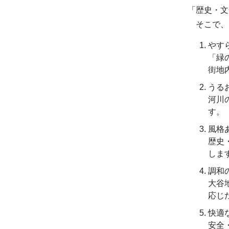
「歴史・文
そこで、美
やす
「緑
街地
うる
河川
す。
風格
歴史
しま
調和
大谷
応じ
快適
安全