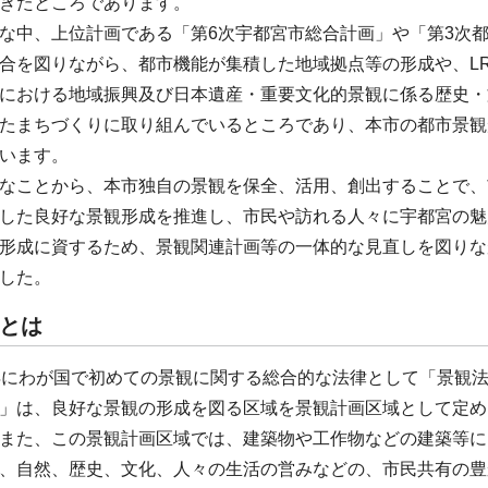
きたところであります。
中、上位計画である「第6次宇都宮市総合計画」や「第3次
合を図りながら、都市機能が集積した地域拠点等の形成や、L
における地域振興及び日本遺産・重要文化的景観に係る歴史・
たまちづくりに取り組んでいるところであり、本市の都市景観
います。
なことから、本市独自の景観を保全、活用、創出することで、
した良好な景観形成を推進し、市民や訪れる人々に宇都宮の魅
形成に資するため、景観関連計画等の一体的な見直しを図りな
した。
とは
にわが国で初めての景観に関する総合的な法律として「景観
」は、良好な景観の形成を図る区域を景観計画区域として定め
また、この景観計画区域では、建築物や工作物などの建築等に
、自然、歴史、文化、人々の生活の営みなどの、市民共有の豊