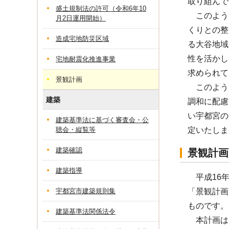
取り組んで
盛土規制法の許可（令和6年10
このような
月2日運用開始）
くりとの整
造成宅地防災区域
る大谷地域
性を活かし
宅地耐震化推進事業
求められて
景観計画
このよう
建築
調和に配慮
い宇都宮の
建築基準法に基づく審査会・公
聴会・縦覧等
定いたしま
建築確認
景観計画
建築指導
平成16年
宇都宮市建築規則集
「景観計画
ものです。
建築基準法関係法令
本計画は