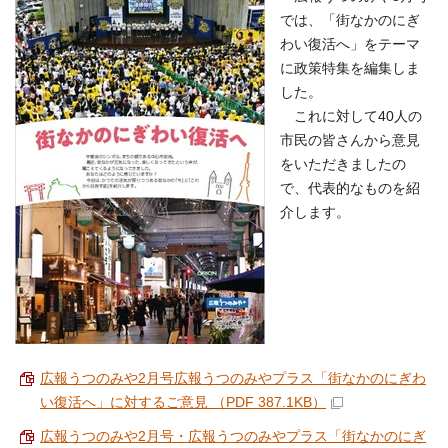
では、「街なかのにぎ
わい復活へ」をテーマ
に政策特集を編集しま
した。
これに対して40人の
市民の皆さんから意見
をいただきましたの
で、代表的なものを紹
介します。
広報うつのみや2月号広報うつのみやプラス「街なかのにぎわ
い復活へ」に対するご意見 （PDF 387.1KB）
広報うつのみや2月号・広報うつのみやプラス「街なかのにぎ