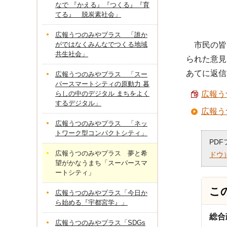
なで 『かえる』『つくる』『育
てる』 脱炭素社会」
広報うつのみやプラス 「誰か
がではなくみんなでつくる地域
市民の皆
共生社会」
られた意見
あてに返信
広報うつのみやプラス 「スー
パースマートシティの原動力 暮
らしの中のデジタル まちをよく
広報う
するデジタル」
広報う
広報うつのみやプラス 「ネッ
トワーク型コンパクトシティ」
PD
広報うつのみやプラス 夢と希
ドウ
望がかなうまち「スーパースマ
ートシティ」
こ
広報うつのみやプラス「今日か
ら始める『宇都宮学』」
総合
広報うつのみやプラス「SDGs