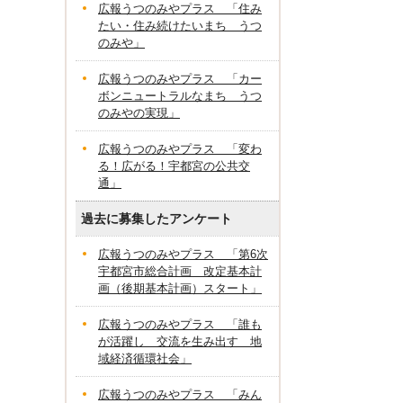
広報うつのみやプラス 「住み
たい・住み続けたいまち うつ
のみや」
広報うつのみやプラス 「カー
ボンニュートラルなまち うつ
のみやの実現」
広報うつのみやプラス 「変わ
る！広がる！宇都宮の公共交
通」
過去に募集したアンケート
広報うつのみやプラス 「第6次
宇都宮市総合計画 改定基本計
画（後期基本計画）スタート」
広報うつのみやプラス 「誰も
が活躍し 交流を生み出す 地
域経済循環社会」
広報うつのみやプラス 「みん