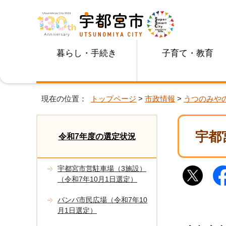
暮らし・手続き
子育て・教育
現在の位置：
トップページ
>
市政情報
>
うつのみや
宇都
令和7年度の選定状況
宇都宮市営駐車場（3施設）
（令和7年10月1日選定）
バンバ市民広場（令和7年10
月1日選定）