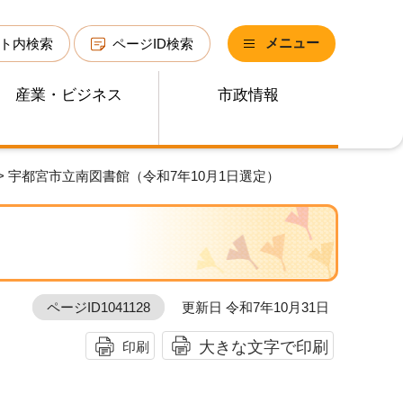
メニュー
ト内検索
ページID検索
産業・ビジネス
市政情報
> 宇都宮市立南図書館（令和7年10月1日選定）
）
ページID1041128
更新日 令和7年10月31日
大きな文字で印刷
印刷