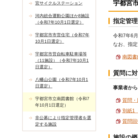
宇都宮
宮サイクルステーション
河内総合運動公園ほか8施設
指定管理
（令和7年10月1日選定）
宇都宮市市営住宅（令和7年
令和7年6
10月1日選定）
なお、指定
宇都宮市営自転車駐車場等
南図書
（11施設）（令和7年10月1
日選定）
質問に対
八幡山公園（令和7年10月1
日選定）
事業者から
宇都宮市立南図書館（令和7
質問・回
年10月1日選定）
別紙1（
非公募により指定管理者を選
質問回答
定する施設
施設の概