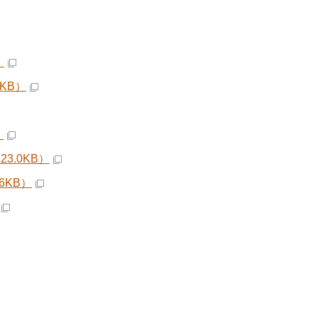
）
KB）
）
3.0KB）
6KB）