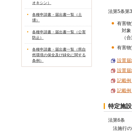
オキシン）
法第5条第
各種申請書・届出書一覧（土
壌）
有害物
対象：
各種申請書・届出書一覧（公害
（合流
防止）
有害物
各種申請書・届出書一覧（県自
然環境の保全及び緑化に関する
設置届出
条例）
設置届出
記載例
記載例
特定施設
法第6条
法施行の