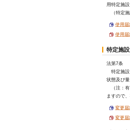
用特定施設
（特定施設
使用届出
使用届出
特定施設
法第7条
特定施設、
状態及び量
（注：有
ますので、
変更届出
変更届出