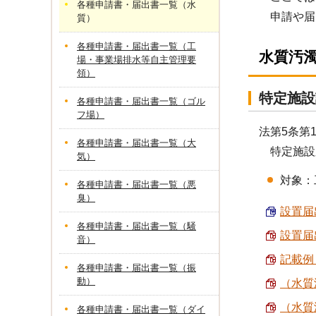
各種申請書・届出書一覧（水
申請や届出
質）
各種申請書・届出書一覧（工
水質汚
場・事業場排水等自主管理要
領）
特定施設
各種申請書・届出書一覧（ゴル
フ場）
法第5条第
各種申請書・届出書一覧（大
特定施設又
気）
対象：
各種申請書・届出書一覧（悪
臭）
設置届出
各種申請書・届出書一覧（騒
設置届出
音）
記載例 
各種申請書・届出書一覧（振
動）
（水質
（水質
各種申請書・届出書一覧（ダイ