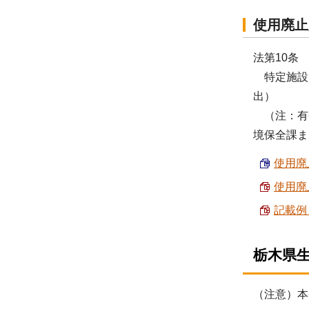
使用廃止
法第10条
特定施設、
出）
（注：有
境保全課ま
使用廃止
使用廃止
記載例 
栃木県
（注意）本