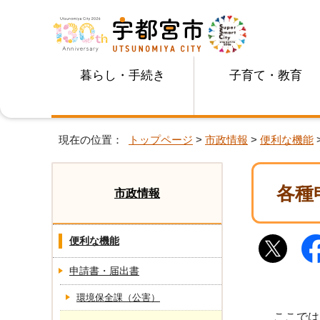
暮らし・手続き
子育て・教育
現在の位置：
トップページ
>
市政情報
>
便利な機能
各種
市政情報
便利な機能
申請書・届出書
環境保全課（公害）
ここでは