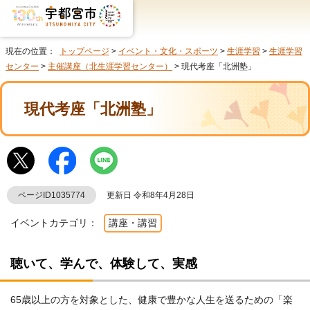
現在の位置：
トップページ
>
イベント・文化・スポーツ
>
生涯学習
>
生涯学習
センター
>
主催講座（北生涯学習センター）
> 現代考座「北洲塾」
現代考座「北洲塾」
ページID1035774
更新日 令和8年4月28日
イベントカテゴリ：
講座・講習
聴いて、学んで、体験して、実感
65歳以上の方を対象とした、健康で豊かな人生を送るための「楽