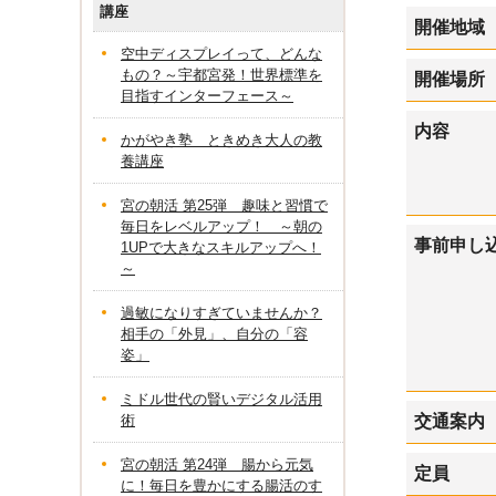
講座
開催地域
空中ディスプレイって、どんな
もの？～宇都宮発！世界標準を
開催場所
目指すインターフェース～
内容
かがやき塾 ときめき大人の教
養講座
宮の朝活 第25弾 趣味と習慣で
毎日をレベルアップ！ ～朝の
事前申し
1UPで大きなスキルアップへ！
～
過敏になりすぎていませんか？
相手の「外見」、自分の「容
姿」
ミドル世代の賢いデジタル活用
術
交通案内
宮の朝活 第24弾 腸から元気
定員
に！毎日を豊かにする腸活のす