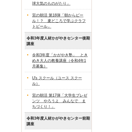
球大気のものがたり」
宮の朝活 第18弾「朝からビー
ル！？ 麦どころで学ぶクラフ
トビール」
令和3年度人材かがやきセンター後期
講座
令和3年度「かがやき塾」 とき
めき大人の教養講座（令和4年1
月募集）
U's スクール（ユース スクー
ル）
宮の朝活 第17弾「大学生プレゼ
ンツ やろうよ みんなで ま
ちづくり！」
令和3年度人材かがやきセンター前期
講座