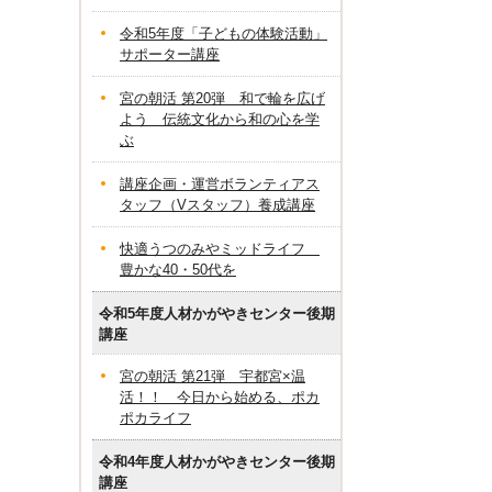
令和5年度「子どもの体験活動」
サポーター講座
宮の朝活 第20弾 和で輪を広げ
よう 伝統文化から和の心を学
ぶ
講座企画・運営ボランティアス
タッフ（Vスタッフ）養成講座
快適うつのみやミッドライフ
豊かな40・50代を
令和5年度人材かがやきセンター後期
講座
宮の朝活 第21弾 宇都宮×温
活！！ 今日から始める、ポカ
ポカライフ
令和4年度人材かがやきセンター後期
講座