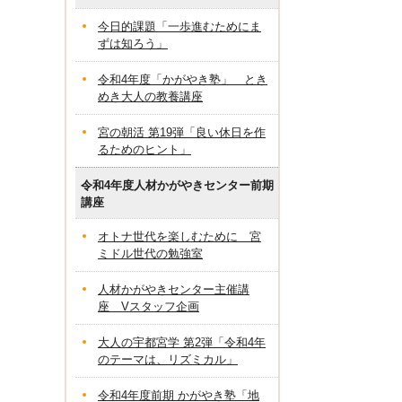
今日的課題「一歩進むためにま
ずは知ろう」
令和4年度「かがやき塾」 とき
めき大人の教養講座
宮の朝活 第19弾「良い休日を作
るためのヒント」
令和4年度人材かがやきセンター前期
講座
オトナ世代を楽しむために 宮
ミドル世代の勉強室
人材かがやきセンター主催講
座 Vスタッフ企画
大人の宇都宮学 第2弾「令和4年
のテーマは、リズミカル」
令和4年度前期 かがやき塾「地