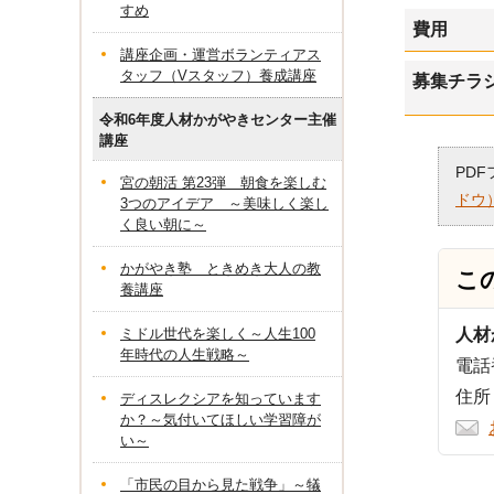
すめ
費用
講座企画・運営ボランティアス
タッフ（Vスタッフ）養成講座
募集チラ
令和6年度人材かがやきセンター主催
講座
PD
宮の朝活 第23弾 朝食を楽しむ
ドウ
3つのアイデア ～美味しく楽し
く良い朝に～
かがやき塾 ときめき大人の教
こ
養講座
ミドル世代を楽しく～人生100
人材
年時代の人生戦略～
電話番
住所
ディスレクシアを知っています
か？～気付いてほしい学習障が
い～
「市民の目から見た戦争」～犠