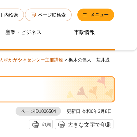
メニュー
ト内検索
ページID検索
産業・ビジネス
市政情報
人材かがやきセンター主催講座
> 栃木の偉人 荒井退
ページID1006504
更新日 令和6年3月8日
大きな文字で印刷
印刷