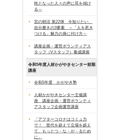
牲となった人々の声に耳を傾け
る～
宮の朝活 第22弾 今知りたい、
自分磨きの3要素 ～「人を惹き
つける」魅力の身に付け方～
講座企画・運営ボランティアス
タッフ（Vスタッフ）養成講座
令和5年度人材かがやきセンター前期
講座
令和5年度 かがやき塾
人材かがやきセンター主催講
座 講座企画・運営ボランティ
アスタッフ企画運営講座
「アフターコロナはコミュ力
で！ 世代を超えて立場を超え
て、もっとつ・な・が・るため
に」