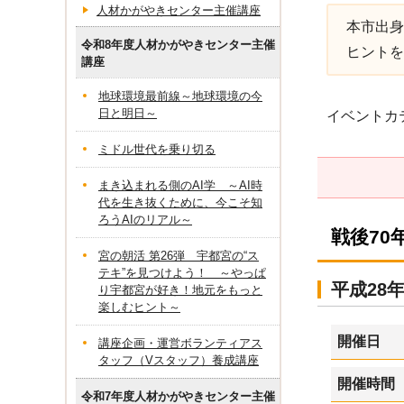
人材かがやきセンター主催講座
本市出身
令和8年度人材かがやきセンター主催
ヒントを
講座
地球環境最前線～地球環境の今
日と明日～
イベントカ
ミドル世代を乗り切る
まき込まれる側のAI学 ～AI時
代を生き抜くために、今こそ知
ろうAIのリアル～
戦後7
宮の朝活 第26弾 宇都宮の“ス
テキ”を見つけよう！ ～やっぱ
平成28
り宇都宮が好き！地元をもっと
楽しむヒント～
開催日
講座企画・運営ボランティアス
タッフ（Vスタッフ）養成講座
開催時間
令和7年度人材かがやきセンター主催