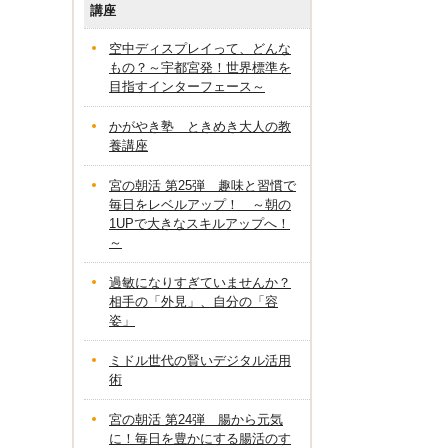
講座
空中ディスプレイって、どんな
もの？～宇都宮発！世界標準を
目指すインターフェース～
かがやき塾 ときめき大人の教
養講座
宮の朝活 第25弾 趣味と習慣で
毎日をレベルアップ！ ～朝の
1UPで大きなスキルアップへ！
～
過敏になりすぎていませんか？
相手の「外見」、自分の「容
姿」
ミドル世代の賢いデジタル活用
術
宮の朝活 第24弾 腸から元気
に！毎日を豊かにする腸活のす