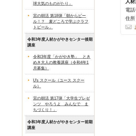
人材
球大気のものがたり」
電話番
宮の朝活 第18弾「朝からビー
住所
ル！？ 麦どころで学ぶクラフ
トビール」
令和3年度人材かがやきセンター後期
講座
令和3年度「かがやき塾」 とき
めき大人の教養講座（令和4年1
月募集）
U's スクール（ユース スクー
ル）
宮の朝活 第17弾「大学生プレゼ
ンツ やろうよ みんなで ま
ちづくり！」
令和3年度人材かがやきセンター前期
講座