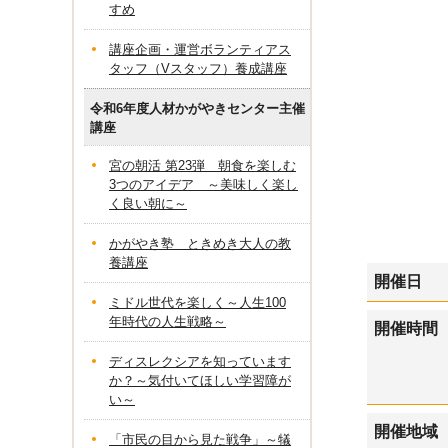
すめ
講座企画・運営ボランティアス
タッフ（Vスタッフ）養成講座
令和6年度人材かがやきセンター主催
講座
宮の朝活 第23弾 朝食を楽しむ
3つのアイデア ～美味しく楽し
く良い朝に～
かがやき塾 ときめき大人の教
養講座
開催日
ミドル世代を楽しく～人生100
年時代の人生戦略～
開催時間
ディスレクシアを知っています
か？～気付いてほしい学習障が
い～
開催地域
「市民の目から見た戦争」～犠