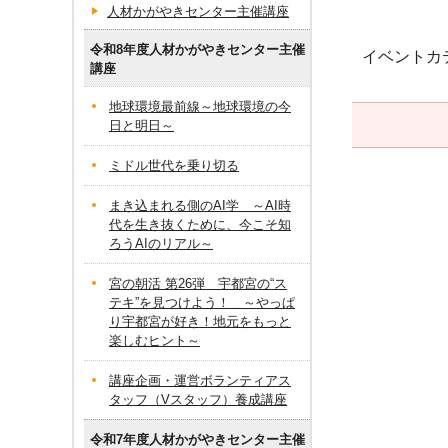
人材かがやきセンター主催講座
令和8年度人材かがやきセンター主催
イベントカ
講座
地球環境最前線～地球環境の今
日と明日～
ミドル世代を乗り切る
まき込まれる側のAI学 ～AI時
代を生き抜くために、今こそ知
ろうAIのリアル～
宮の朝活 第26弾 宇都宮の“ス
テキ”を見つけよう！ ～やっぱ
り宇都宮が好き！地元をもっと
楽しむヒント～
講座企画・運営ボランティアス
タッフ（Vスタッフ）養成講座
令和7年度人材かがやきセンター主催