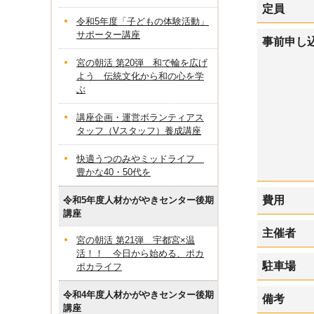
定員
令和5年度「子どもの体験活動」
サポーター講座
事前申し
宮の朝活 第20弾 和で輪を広げ
よう 伝統文化から和の心を学
ぶ
講座企画・運営ボランティアス
タッフ（Vスタッフ）養成講座
快適うつのみやミッドライフ
豊かな40・50代を
費用
令和5年度人材かがやきセンター後期
講座
主催者
宮の朝活 第21弾 宇都宮×温
活！！ 今日から始める、ポカ
駐車場
ポカライフ
令和4年度人材かがやきセンター後期
備考
講座