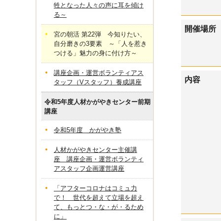
牲となった人々の声に耳を傾け
る～
開催場所
宮の朝活 第22弾 今知りたい、
自分磨きの3要素 ～「人を惹き
つける」魅力の身に付け方～
講座企画・運営ボランティアス
内容
タッフ（Vスタッフ）養成講座
令和5年度人材かがやきセンター前期
講座
令和5年度 かがやき塾
人材かがやきセンター主催講
座 講座企画・運営ボランティ
アスタッフ企画運営講座
「アフターコロナはコミュ力
で！ 世代を超えて立場を超え
て、もっとつ・な・が・るため
に」