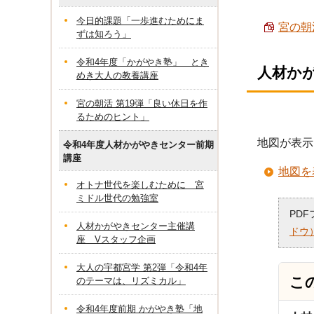
今日的課題「一歩進むためにま
宮の朝活
ずは知ろう」
令和4年度「かがやき塾」 とき
人材か
めき大人の教養講座
宮の朝活 第19弾「良い休日を作
るためのヒント」
地図が表示
令和4年度人材かがやきセンター前期
講座
地図を
オトナ世代を楽しむために 宮
ミドル世代の勉強室
PD
人材かがやきセンター主催講
ドウ
座 Vスタッフ企画
大人の宇都宮学 第2弾「令和4年
こ
のテーマは、リズミカル」
令和4年度前期 かがやき塾「地