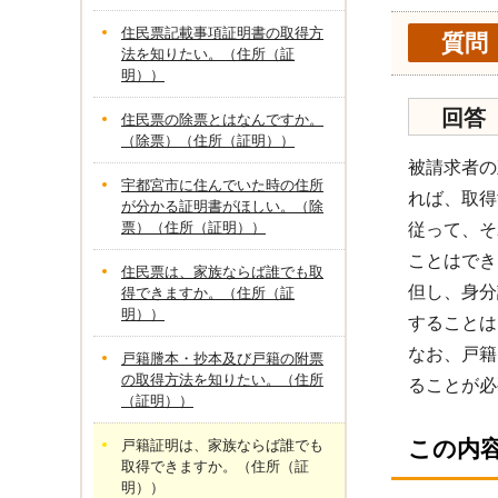
住民票記載事項証明書の取得方
質問
法を知りたい。（住所（証
明））
回答
住民票の除票とはなんですか。
（除票）（住所（証明））
被請求者の
宇都宮市に住んでいた時の住所
れば、取得
が分かる証明書がほしい。（除
票）（住所（証明））
従って、そ
ことはでき
住民票は、家族ならば誰でも取
但し、身分
得できますか。（住所（証
明））
することは
なお、戸籍
戸籍謄本・抄本及び戸籍の附票
の取得方法を知りたい。（住所
ることが必
（証明））
この内
戸籍証明は、家族ならば誰でも
取得できますか。（住所（証
明））