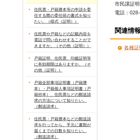
市民課証明
住民票・戸籍謄本等の申請を委
電話：028-
任する際の委任状の書式を知り
たい。（様式（証明））
関連情
住民票や戸籍などの記載内容を
電話で問い合わせすることがで
きますか。（その他（証明））
各種証
戸籍証明、住民票、印鑑証明等
に有効期限はありますか。（そ
の他（証明））
戸籍全部事項証明書（戸籍謄
本）・戸籍個人事項証明書（戸
籍抄本）、住民票などの郵送請
求の方法について知りたい。
（郵送請求）
住民票・戸籍謄本などの郵送請
求を行ってから、手元に書類が
届くまでの日数を知りたい。
（郵送請求）