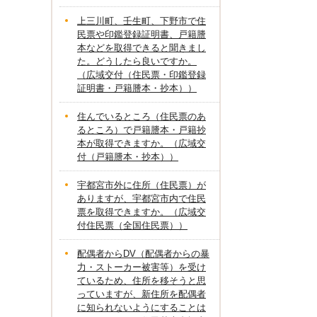
上三川町、壬生町、下野市で住
民票や印鑑登録証明書、戸籍謄
本などを取得できると聞きまし
た。どうしたら良いですか。
（広域交付（住民票・印鑑登録
証明書・戸籍謄本・抄本））
住んでいるところ（住民票のあ
るところ）で戸籍謄本・戸籍抄
本が取得できますか。（広域交
付（戸籍謄本・抄本））
宇都宮市外に住所（住民票）が
ありますが、宇都宮市内で住民
票を取得できますか。（広域交
付住民票（全国住民票））
配偶者からDV（配偶者からの暴
力・ストーカー被害等）を受け
ているため、住所を移そうと思
っていますが、新住所を配偶者
に知られないようにすることは