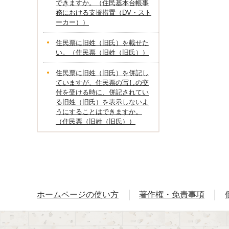
できますか。（住民基本台帳事
務における支援措置（DV・スト
ーカー））
住民票に旧姓（旧氏）を載せた
い。（住民票（旧姓（旧氏））
住民票に旧姓（旧氏）を併記し
ていますが、住民票の写しの交
付を受ける時に、併記されてい
る旧姓（旧氏）を表示しないよ
うにすることはできますか。
（住民票（旧姓（旧氏））
ホームページの使い方
著作権・免責事項