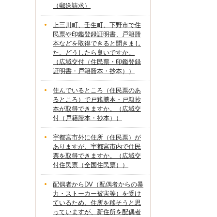
（郵送請求）
上三川町、壬生町、下野市で住
民票や印鑑登録証明書、戸籍謄
本などを取得できると聞きまし
た。どうしたら良いですか。
（広域交付（住民票・印鑑登録
証明書・戸籍謄本・抄本））
住んでいるところ（住民票のあ
るところ）で戸籍謄本・戸籍抄
本が取得できますか。（広域交
付（戸籍謄本・抄本））
宇都宮市外に住所（住民票）が
ありますが、宇都宮市内で住民
票を取得できますか。（広域交
付住民票（全国住民票））
配偶者からDV（配偶者からの暴
力・ストーカー被害等）を受け
ているため、住所を移そうと思
っていますが、新住所を配偶者