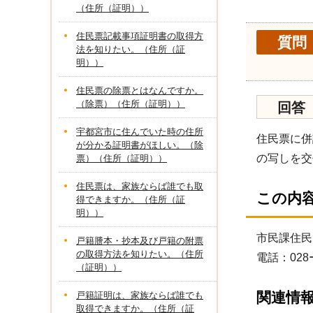
（住所（証明））
住民票記載事項証明書の取得方
質問
法を知りたい。（住所（証
明））
住民票の除票とはなんですか。
（除票）（住所（証明））
回答
宇都宮市に住んでいた時の住所
住民票に併
が分かる証明書がほしい。（除
の写しを交
票）（住所（証明））
住民票は、家族ならば誰でも取
この内
得できますか。（住所（証
明））
市民課住民
戸籍謄本・抄本及び戸籍の附票
の取得方法を知りたい。（住所
電話：028
（証明））
関連情
戸籍証明は、家族ならば誰でも
取得できますか。（住所（証