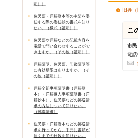
明））
旧姓（
住民票・戸籍謄本等の申請を委
任する際の委任状の書式を知り
たい。（様式（証明））
こ
住民票や戸籍などの記載内容を
市民
電話で問い合わせすることがで
きますか。（その他（証明））
電話番
戸籍証明、住民票、印鑑証明等
に有効期限はありますか。（そ
の他（証明））
戸籍全部事項証明書（戸籍謄
本）・戸籍個人事項証明書（戸
籍抄本）、住民票などの郵送請
求の方法について知りたい。
（郵送請求）
住民票・戸籍謄本などの郵送請
求を行ってから、手元に書類が
届くまでの日数を知りたい。