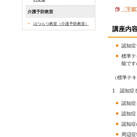
「宇都
介護予防教室
はつらつ教室（介護予防教室）
講座内
認知症
標準テ
能です
（標準テキ
1 認知症
認知症
認知症
認知症
周辺症