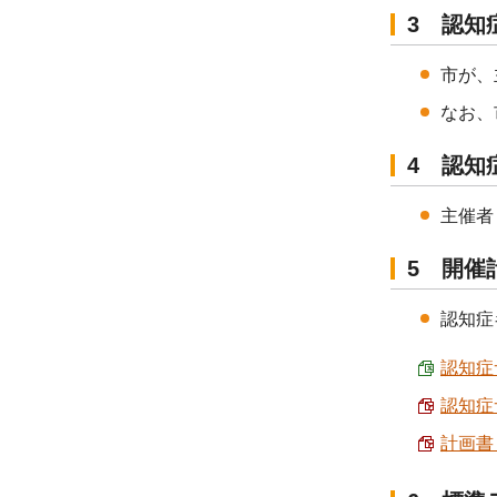
3 認知
市が、
なお、
4 認知
主催者
5 開催
認知症
認知症
認知症
計画書・