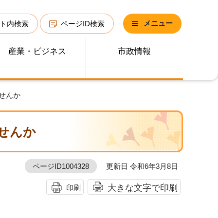
メニュー
ト内検索
ページID検索
産業・ビジネス
市政情報
せんか
せんか
ページID1004328
更新日 令和6年3月8日
大きな文字で印刷
印刷