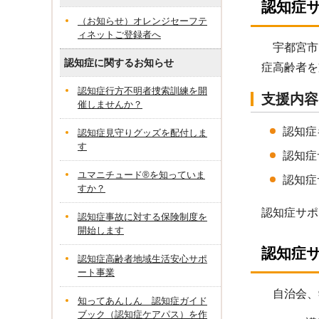
認知症
（お知らせ）オレンジセーフテ
ィネットご登録者へ
宇都宮市
認知症に関するお知らせ
症高齢者を
認知症行方不明者捜索訓練を開
支援内容
催しませんか？
認知症
認知症見守りグッズを配付しま
す
認知症
ユマニチュード®を知っていま
認知症
すか？
認知症サポ
認知症事故に対する保険制度を
開始します
認知症
認知症高齢者地域生活安心サポ
ート事業
自治会、
知ってあんしん 認知症ガイド
ブック（認知症ケアパス）を作