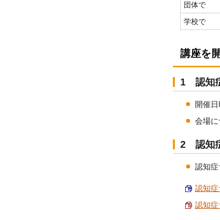
団体で
学校で
講座を
1 認知
開催日
会場に
2 認知
認知症
認知症
認知症