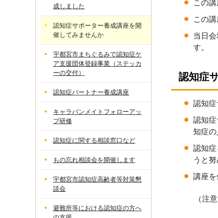
この講
成しました
この講
認知症サポーター養成講座を開
催してみませんか
当日会
す。
宇都宮市まちぐるみで認知症ケ
ア支援団体登録事業（ステッカ
ーの交付）
認知症
認知症パートナー養成講座
認知症
キャラバンメイトフォローアッ
認知症
プ研修
知症の
認知症に関する相談窓口など
認知症
うと努
もの忘れ相談会を開催します
講座を
宇都宮市認知症高齢者等対策懇
談会
（注意）
避難所等における認知症の方へ
「認知症
の支援