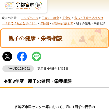
現在の位置：
トップページ
>
子育て・教育
>
子育て
>
宮っこ子育て応援なび
（子育て情報総合サイト）
>
年齢別
>
4歳から6歳まで
> 親子の健康・栄養相談
親子の健康・栄養相談
ページID1024292
更新日 令和8年3月31日
令和8年度 親子の健康・栄養相談
各地区市民センター等において、月に1回ずつ親子の