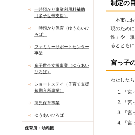
制定の
一時預かり事業利用料補助
（多子世帯支援）
本市におい
一時預かり保育（ゆうあいひ
現のために
ろば）
性」や「規
るとともに
ファミリーサポートセンター
事業
宮っ子
多子世帯支援事業（ゆうあい
ひろば）
わたしたち
ショートステイ（子育て支援
短期入所事業）
「宮
「宮
病児保育事業
「宮
ゆうあいひろば
「宮
保育所・幼稚園