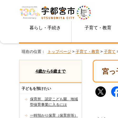
暮らし・手続き
子育て・教育
現在の位置：
トップページ
>
子育て・教育
>
子育て
宮っ
4歳から6歳まで
子どもを預けたい
保育所、認定こども園、地域
型保育事業に入るには
一時預かり保育（保育所等）