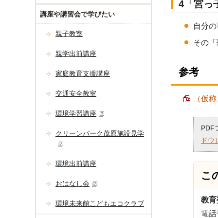
4「宮っ
講座や講習会で学びたい
自分の
親子教室
その「
親学出前講座
参考
家庭教育支援講座
交通安全教室
（仮称
環境学習講座
PD
クリーンパーク茂原施設見学
ドウ
環境出前講座
こ
おはなし会
教育
環境未来館こどもエコクラブ
電話番