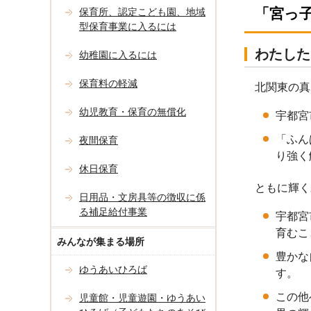
「宮っ
保育所、認定こども園、地域
型保育事業に入るには
わたした
幼稚園に入るには
保育料の軽減
北関東の真
幼児教育・保育の無償化
宇都宮
「ふん
夜間保育
り強く
休日保育
ともに輝く
日用品・文房具等の徴収に係
る補足給付事業
宇都宮
育むこ
みんなが集まる場所
豊かな
ゆうあいひろば
す。
この他
児童館・児童遊園・ゆうあい