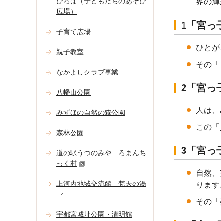
ひろば（子どもたちのあそび
界の輝
広場）
1「宮っ
子育て広場
ひとが
親子教室
その「
なかよしクラブ事業
2「宮っ
八幡山公園
人は、
みずほの自然の森公園
この「
森林公園
3「宮っ
道の駅うつのみや ろまんち
っく村
自然、
上河内地域交流館 梵天の湯
ります
その「
宇都宮城址公園・清明館