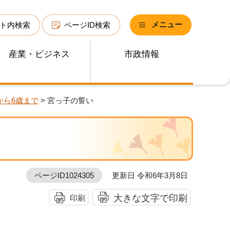
メニュー
ト内検索
ページID検索
産業・ビジネス
市政情報
から6歳まで
> 宮っ子の誓い
ページID1024305
更新日 令和6年3月8日
大きな文字で印刷
印刷