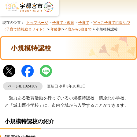
現在の位置：
トップページ
>
子育て・教育
>
子育て
>
宮っこ子育て応援なび
（子育て情報総合サイト）
>
年齢別
>
4歳から6歳まで
> 小規模特認校
小規模特認校
ページID1024309
更新日 令和3年10月1日
魅力ある教育活動を行っている小規模特認校「清原北小学校」
と「城山西小学校」に、市内全域から入学することができます。
小規模特認校の紹介