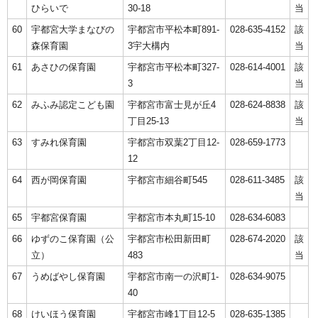
ひらいで
30-18
当
60
宇都宮大学まなびの
宇都宮市平松本町891-
028-635-4152
該
森保育園
3宇大構内
当
61
あさひの保育園
宇都宮市平松本町327-
028-614-4001
該
3
当
62
みふみ認定こども園
宇都宮市富士見が丘4
028-624-8838
該
丁目25-13
当
63
すみれ保育園
宇都宮市双葉2丁目12-
028-659-1773
12
64
西が岡保育園
宇都宮市細谷町545
028-611-3485
該
当
65
宇都宮保育園
宇都宮市本丸町15-10
028-634-6083
66
ゆずのこ保育園（公
宇都宮市松田新田町
028-674-2020
該
立）
483
当
67
うめばやし保育園
宇都宮市南一の沢町1-
028-634-9075
40
68
けいほう保育園
宇都宮市峰1丁目12-5
028-635-1385