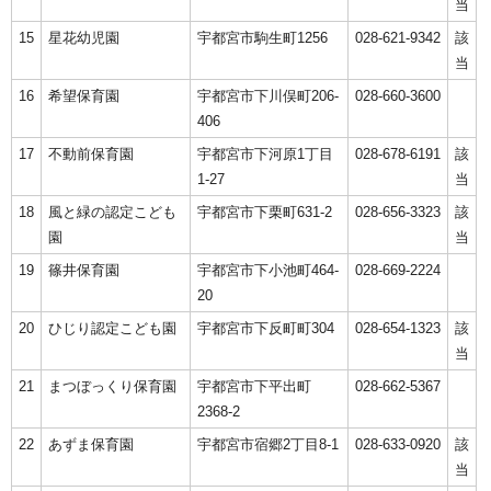
当
15
星花幼児園
宇都宮市駒生町1256
028-621-9342
該
当
16
希望保育園
宇都宮市下川俣町206-
028-660-3600
406
17
不動前保育園
宇都宮市下河原1丁目
028-678-6191
該
1-27
当
18
風と緑の認定こども
宇都宮市下栗町631-2
028-656-3323
該
園
当
19
篠井保育園
宇都宮市下小池町464-
028-669-2224
20
20
ひじり認定こども園
宇都宮市下反町町304
028-654-1323
該
当
21
まつぼっくり保育園
宇都宮市下平出町
028-662-5367
2368-2
22
あずま保育園
宇都宮市宿郷2丁目8-1
028-633-0920
該
当