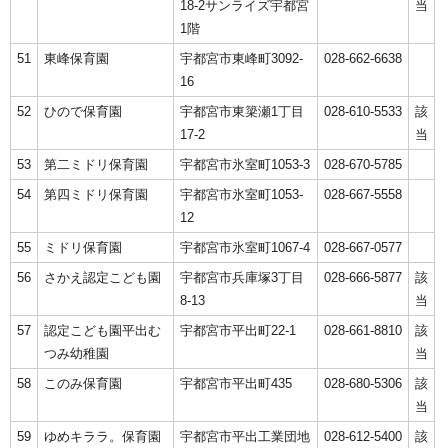
18-2サンライズ宇都宮
当
1階
51
東峰保育園
宇都宮市東峰町3092-
028-662-6638
16
52
ひので保育園
宇都宮市東簗瀬1丁目
028-610-5533
該
17-2
当
53
第二ミドリ保育園
宇都宮市氷室町1053-3
028-670-5785
54
第四ミドリ保育園
宇都宮市氷室町1053-
028-667-5558
12
55
ミドリ保育園
宇都宮市氷室町1067-4
028-667-0577
56
さかえ認定こども園
宇都宮市兵庫塚3丁目
028-666-5877
該
8-13
当
57
認定こども園平出む
宇都宮市平出町22-1
028-661-8810
該
つみ幼稚園
当
58
このみ保育園
宇都宮市平出町435
028-680-5306
該
当
59
ゆめキララ。保育園
宇都宮市平出工業団地
028-612-5400
該