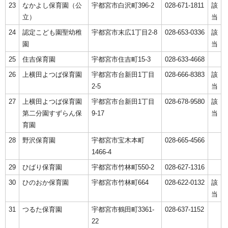
23
なかよし保育園（公
宇都宮市白沢町396-2
028-671-1811
該
立）
当
24
認定こども園聖幼稚
宇都宮市末広1丁目2-8
028-653-0336
該
園
当
25
住吉保育園
宇都宮市住吉町15-3
028-633-4668
26
上横田よつば保育園
宇都宮市台新田1丁目
028-666-8383
該
2-5
当
27
上横田よつば保育園
宇都宮市台新田1丁目
028-678-9580
該
第二分園すずらん保
9-17
当
育園
28
野沢保育園
宇都宮市宝木本町
028-665-4566
1466-4
29
ひばり保育園
宇都宮市竹林町550-2
028-627-1316
30
ひのおか保育園
宇都宮市竹林町664
028-622-0132
該
当
31
つるた保育園
宇都宮市鶴田町3361-
028-637-1152
22