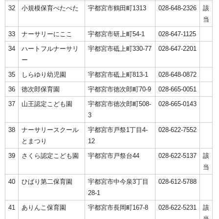
32
小規模保育ぺたぺた
宇都宮市鶴田町1313
028-648-2326
該
当
33
ナーサリーにここ
宇都宮市研上町54-1
028-647-1125
34
ハートフルナーサリ
宇都宮市砥上町330-77
028-647-2201
ー
35
しらゆり幼児園
宇都宮市砥上町813-1
028-648-0872
36
徳次郎保育園
宇都宮市徳次郎町70-9
028-665-0051
37
山王認定こども園
宇都宮市徳次郎町508-
028-665-0143
3
38
ナーサリースクール
宇都宮市戸祭1丁目4-
028-622-7552
とまつり
12
39
さくら認定こども園
宇都宮市戸祭台44
028-622-5137
該
当
40
ひばり第二保育園
宇都宮市中今泉3丁目
028-612-5788
28-1
41
ありんこ保育園
宇都宮市長岡町167-8
028-622-5231
該
当