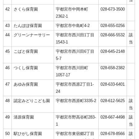
42
さくら保育園
宇都宮市中岡本町
028-673-3500
2362-1
43
たんぽぽ保育園
宇都宮市中島町4-2
028-655-0256
44
グリーンナーサリー
宇都宮市西川田1丁目
028-666-5532
該
1543-1
当
45
こばと保育園
宇都宮市西川田6丁目
028-645-2148
5-7
46
つくし保育園
宇都宮市西川田町
028-658-2382
1057-17
47
あゆみ保育園
宇都宮市西原2丁目1-
028-633-6401
24
48
認定みどりこども園
宇都宮市西原町3335-2
028-612-5625
該
当
49
清原保育園
宇都宮市野高谷町283-
028-667-4498
該
1
当
50
駅ひがし保育園
宇都宮市東宿郷2丁目
028-678-8566
該