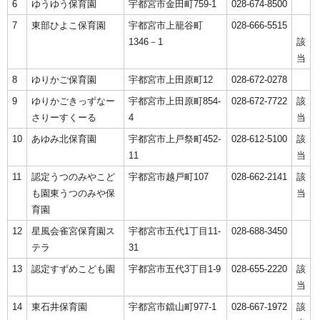
6
ゆうゆう保育園
宇都宮市金田町759-1
028-674-8500
7
東部ひよこ保育園
宇都宮市上籠谷町
028-666-5515
1346－1
該
当
8
ゆりかご保育園
宇都宮市上田原町12
028-672-0278
9
ゆりかごきっずなー
宇都宮市上田原町854-
028-672-7722
該
さりーすくーる
4
当
10
あゆみ北保育園
宇都宮市上戸祭町452-
028-612-5100
該
11
当
11
認定うつのみやこど
宇都宮市越戸町107
028-662-2141
該
も園東うつのみや保
当
育園
12
星風会雀宮保育園ス
宇都宮市五代1丁目11-
028-688-3450
テラ
31
13
認定すずめこども園
宇都宮市五代3丁目1-9
028-655-2220
該
当
14
東石井保育園
宇都宮市鐺山町977-1
028-667-1972
該