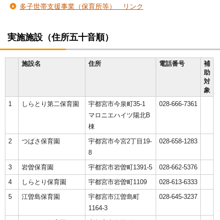
多子世帯支援事業（保育所等） リンク
実施施設（住所五十音順）
施設名
住所
電話番号
補
助
対
象
1
しらとり第二保育園
宇都宮市今泉町35-1
028-666-7361
マロニエハイツ陽北B
棟
2
つばさ保育園
宇都宮市今宮2丁目19-
028-658-1283
8
3
岩曽保育園
宇都宮市岩曽町1391-5
028-662-5376
4
しらとり保育園
宇都宮市岩曽町1109
028-613-6333
5
江曽島保育園
宇都宮市江曽島町
028-645-3237
1164-3