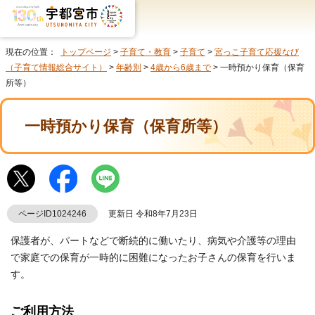
現在の位置：
トップページ
>
子育て・教育
>
子育て
>
宮っこ子育て応援なび
（子育て情報総合サイト）
>
年齢別
>
4歳から6歳まで
> 一時預かり保育（保育
所等）
一時預かり保育（保育所等）
ページID1024246
更新日 令和8年7月23日
保護者が、パートなどで断続的に働いたり、病気や介護等の理由
で家庭での保育が一時的に困難になったお子さんの保育を行いま
す。
ご利用方法