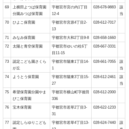
69
上横田よつば保育園
宇都宮市宮の内1丁目
028-678-9883
該
分園みつば保育園
12-4
当
70
ひよこ保育園
宇都宮市宮原4丁目2-
028-612-7017
13
71
みなみ保育園
宇都宮市大和2丁目9-8
028-658-1660
72
太陽と青空保育園
宇都宮市ゆいの杜6丁
028-667-3331
目11-15
73
認定こども園さくら
宇都宮市陽東1丁目14-
028-661-7055
該
が丘
1
当
74
ようとう保育園
宇都宮市陽東3丁目15-
028-612-2461
該
27
当
75
希望保育園分園やま
宇都宮市横山町字後田
028-612-2000
びこ保育園
336
76
宝木保育園
宇都宮市若草2丁目3-
028-622-1233
31
77
認定しらゆりこども
宇都宮市若草4丁目13-
028-624-7440
該