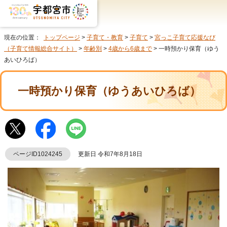
現在の位置：
トップページ
>
子育て・教育
>
子育て
>
宮っこ子育て応援なび
（子育て情報総合サイト）
>
年齢別
>
4歳から6歳まで
> 一時預かり保育（ゆう
あいひろば）
一時預かり保育（ゆうあいひろば）
ページID1024245
更新日 令和7年8月18日