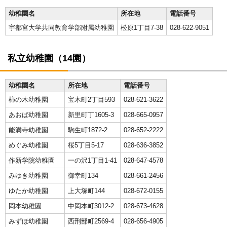
幼稚園名
所在地
電話番号
宇都宮大学共同教育学部附属幼稚園
松原1丁目7-38
028-622-9051
私立幼稚園（14園）
幼稚園名
所在地
電話番号
柿の木幼稚園
宝木町2丁目593
028-621-3622
あおば幼稚園
新里町丁1605-3
028-665-0957
能満寺幼稚園
駒生町1872-2
028-652-2222
めぐみ幼稚園
桜5丁目5-17
028-636-3852
作新学院幼稚園
一の沢1丁目1-41
028-647-4578
みゆき幼稚園
御幸町134
028-661-2456
ゆたか幼稚園
上大塚町144
028-672-0155
岡本幼稚園
中岡本町3012-2
028-673-4628
みずほ幼稚園
西刑部町2569-4
028-656-4905