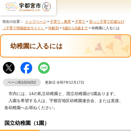
現在の位置：
トップページ
>
子育て・教育
>
子育て
>
宮っこ子育て応援なび
（子育て情報総合サイト）
>
年齢別
>
4歳から6歳まで
> 幼稚園に入るには
幼稚園に入るには
ページID1024252
更新日 令和7年12月17日
市内には、14の私立幼稚園と、国立幼稚園が1園あります。
入園を希望する人は、宇都宮地区幼稚園連合会、または直接、
各幼稚園へお尋ねください。
国立幼稚園（1園）