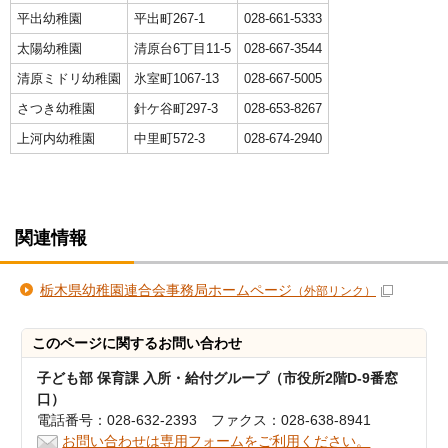
平出幼稚園
平出町267-1
028-661-5333
太陽幼稚園
清原台6丁目11-5
028-667-3544
清原ミドリ幼稚園
氷室町1067-13
028-667-5005
さつき幼稚園
針ケ谷町297-3
028-653-8267
上河内幼稚園
中里町572-3
028-674-2940
関連情報
栃木県幼稚園連合会事務局ホームページ
（外部リンク）
このページに関する
お問い合わせ
子ども部 保育課 入所・給付グループ（市役所2階D-9番窓
口）
電話番号：028-632-2393 ファクス：028-638-8941
お問い合わせは専用フォームをご利用ください。