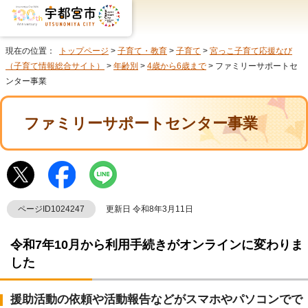
現在の位置：
トップページ
>
子育て・教育
>
子育て
>
宮っこ子育て応援なび
（子育て情報総合サイト）
>
年齢別
>
4歳から6歳まで
> ファミリーサポートセ
ンター事業
ファミリーサポートセンター事業
ページID1024247
更新日 令和8年3月11日
令和7年10月から利用手続きがオンラインに変わりま
した
援助活動の依頼や活動報告などがスマホやパソコンでで