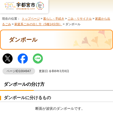
現在の位置：
トップページ
>
暮らし・手続き
>
ごみ・リサイクル
>
家庭から出
るごみ
>
家庭系ごみの出し方（5種14分別）
> ダンボール
ダンボール
ページID1004947
更新日 令和6年3月8日
ダンボールの分け方
ダンボールに分けるもの
断面が波状のダンボールです。