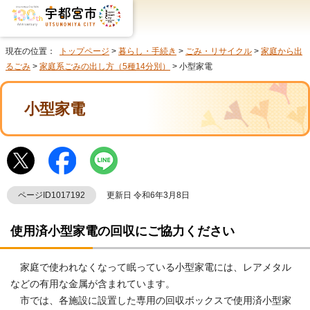
現在の位置：
トップページ
>
暮らし・手続き
>
ごみ・リサイクル
>
家庭から出
るごみ
>
家庭系ごみの出し方（5種14分別）
> 小型家電
小型家電
ページID1017192
更新日 令和6年3月8日
使用済小型家電の回収にご協力ください
家庭で使われなくなって眠っている小型家電には、レアメタル
などの有用な金属が含まれています。
市では、各施設に設置した専用の回収ボックスで使用済小型家