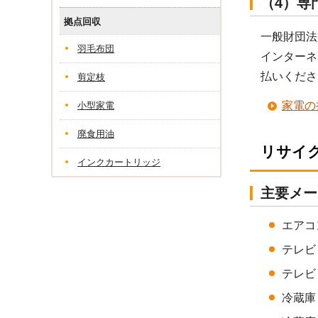
（4）専
拠点回収
一般財団法
羽毛布団
インターネ
払いくださ
剪定枝
家電の
小型家電
廃食用油
リサイ
インクカートリッジ
主要メー
エアコ
テレビ
テレビ
冷蔵庫