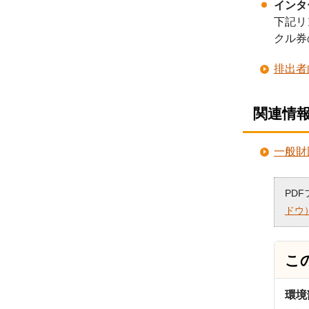
インタ
下記リ
クル券
排出者
関連情
一般財
PD
ドウ
こ
環境