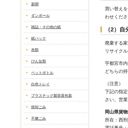
新聞
買い替えを
ダンボール
わせくださ
雑誌・その他の紙
（2）自
紙パック
廃棄する家
布類
リサイクル
びん缶類
宇都宮市内
どちらの持
ペットボトル
（注意）
白色トレイ
下記の指定
プラスチック製容器包装
さい。営業
焼却ごみ
岡山県貨物
不燃ごみ
所在：西刑部
電話番号：02