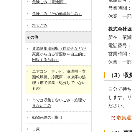
危険ごみ（電池類）
営業時間：
危険ごみ（その他危険ごみ）
休業：一部
粗大ごみ
株式会社堀
所在：簗瀬町
その他
電話番号：02
資源物集団回収（自治会などが
営業時間：
家庭から出る資源物を自主的に
回収する活動）
休業：一部
エアコン、テレビ、洗濯機・衣
（3）収
類乾燥機、冷蔵庫・冷凍庫の処
理（市で収集・処分していない
もの）
自分で持ち
します。リ
市では収集しないごみ・処理で
ださい。
きないごみ
動物死体の引取り
収集運
し尿