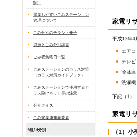
別）
収集しやすいごみステーション
家電リ
管理について
ごみ分別のチラシ・冊子
平成13年
資源とごみ分別辞書
エアコ
ごみ収集曜日一覧
テレビ
ごみステーションのカラス対策
冷蔵庫
（カラス対策ガイドブック）
洗濯機
ごみステーションで使用するカ
ラス除けネット等の注意
下記（1）
分別クイズ
家電リ
ごみ収集運搬事業者
5種14分別
（1）小