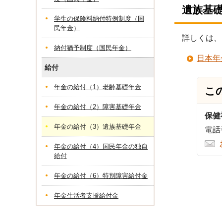
遺族基
学生の保険料納付特例制度（国
民年金）
詳しくは、
納付猶予制度（国民年金）
日本年
給付
年金の給付（1）老齢基礎年金
こ
年金の給付（2）障害基礎年金
保健
年金の給付（3）遺族基礎年金
電話番
年金の給付（4）国民年金の独自
給付
年金の給付（6）特別障害給付金
年金生活者支援給付金