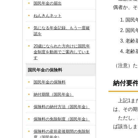
国民年金の届出
偶者か、そ
ねんきんネット
国民
気になる年金記録、もう一度確
国民
認を
老齢
20歳になられた方向けに国民年
老齢
金制度を動画でご案内していま
す
（注意）た
国民年金の保険料
納付要
国民年金の保険料
納付期限（国民年金）
上記1また
保険料の納付方法（国民年金）
は、その期
ただし、死
保険料の免除制度（国民年金）
ば該当しま
保険料の産前産後期間の免除制
度（国民年金）