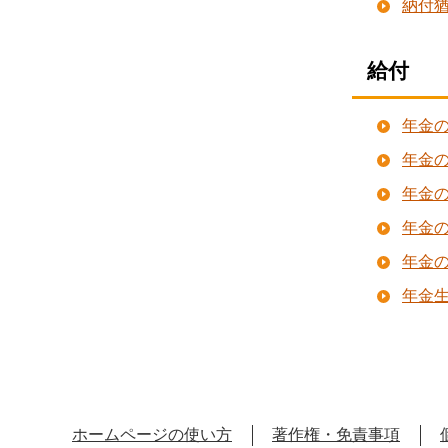
納付
給付
年金
年金
年金
年金
年金
年金
ホームページの使い方
著作権・免責事項