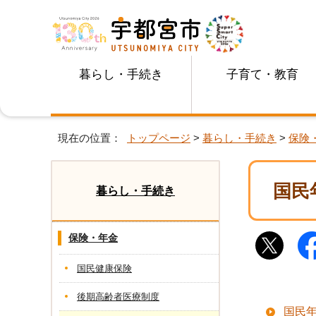
暮らし・手続き
子育て・教育
現在の位置：
トップページ
>
暮らし・手続き
>
保険
国民
暮らし・手続き
保険・年金
国民健康保険
後期高齢者医療制度
国民