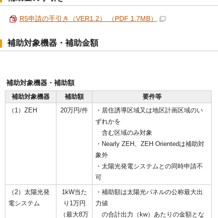
R5申請の手引き（VER1.2） （PDF 1.7MB）
補助対象機器・補助金額
補助対象機器・補助額
補助対象機器
補助額
要件等
（1）ZEH
20万円/件
・居住誘導区域又は地区計画区域のい
ずれかを
含む区域のみ対象
・Nearly ZEH、ZEH Orientedは補助対
象外
・太陽光発電システムとの同時申請不
可
（2）太陽光発
1kW当た
・補助額は太陽光パネルの公称最大出
電システム
り1万円
力値
（最大8万
の合計出力（kw）あたりの金額とな