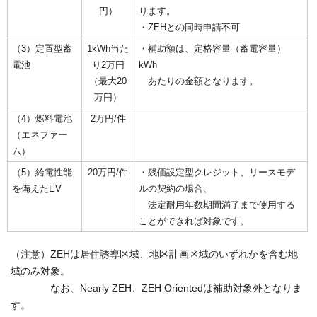
円）
ります。
・ZEHとの同時申請不可
（3）定置型蓄
1kWh当た
・補助額は、定格容量（蓄電容量）
電池
り2万円
kWh
（最大20
あたりの金額となります。
万円）
（4）燃料電池
2万円/件
（エネファー
ム）
（5）給電性能
20万円/件
・残価設定型クレジット、リースモデ
を備えたEV
ルの契約の場合、
法定耐用年数期間満了まで使用する
ことができれば対象です。
（注意）ZEHは居住誘導区域、地区計画区域のいずれかを含む地
域のみ対象。
なお、Nearly ZEH、ZEH Orientedは補助対象外となりま
す。