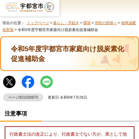
現在の位置：
トップページ
>
暮らし・手続き
>
環境
>
市民の皆様へ
>
地球温暖
化対策
> 令和5年度宇都宮市家庭向け脱炭素化促進補助金
令和5年度宇都宮市家庭向け脱炭素化
促進補助金
ページID1030875
更新日 令和8年7月28日
注意事項
行政書士法の改正により、行政書士でない方が、業として他