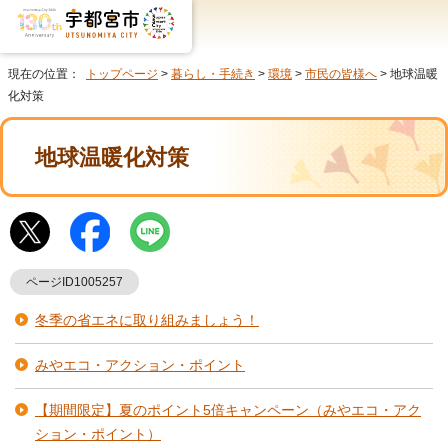
現在の位置：
トップページ
>
暮らし・手続き
>
環境
>
市民の皆様へ
> 地球温暖
化対策
地球温暖化対策
ページID1005257
冬季の省エネに取り組みましょう！
みやエコ・アクション・ポイント
【期間限定】夏のポイント5倍キャンペーン（みやエコ・アク
ション・ポイント）