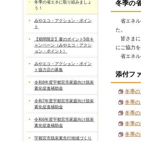
冬季の
冬季の省エネに取り組みましょ
う！
みやエコ・アクション・ポイン
省エネル
ト
た。
皆さまに
【期間限定】夏のポイント5倍キ
ャンペーン（みやエコ・アクシ
にご協力を
ョン・ポイント）
省エネル
みやエコ・アクション・ポイン
ト協力店の募集
添付フ
令和8年度宇都宮市家庭向け脱炭
素化促進補助金
冬季の
令和7年度宇都宮市家庭向け脱炭
冬季の
素化促進補助金
冬季の
令和6年度宇都宮市家庭向け脱炭
冬季の
素化促進補助金
冬季の
宇都宮市脱炭素先行地域づくり