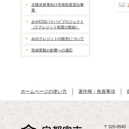
太陽光発電向け市有財産貸出事
業
みやCO2バイバイプロジェクト
（J-クレジット制度の取組）
みやクレジットの販売について
気候変動の影響への適応
ホームページの使い方
著作権・免責事項
〒320-85