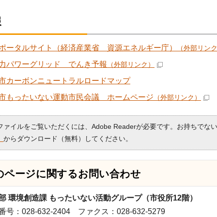
報
ポータルサイト（経済産業省 資源エネルギー庁）
（外部リン
力パワーグリッド でんき予報
（外部リンク）
市カーボンニュートラルロードマップ
市もったいない運動市民会議 ホームページ
（外部リンク）
Fファイルをご覧いただくには、Adobe Readerが必要です。お持ちでな
）
からダウンロード（無料）してください。
のページに関する
お問い合わせ
部 環境創造課 もったいない活動グループ（市役所12階）
号：028-632-2404 ファクス：028-632-5279