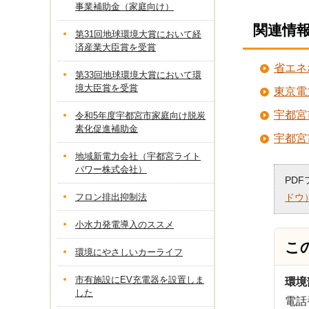
事業補助金（家庭向け）
関連情
第31回地球環境大賞において経
済産業大臣賞を受賞
省エネ
第33回地球環境大賞において環
境大臣賞を受賞
東京電
宇都宮
令和5年度宇都宮市家庭向け脱炭
素化促進補助金
宇都宮
地域新電力会社（宇都宮ライト
パワー株式会社）
PD
フロン排出抑制法
ドウ
小水力発電導入のススメ
こ
環境にやさしいカーライフ
市有施設にEV充電器を設置しま
環境
した
電話番