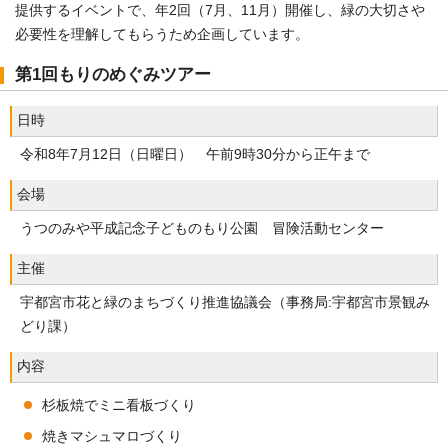
提供するイベントで、年2回（7月、11月）開催し、緑の大切さや
必要性を理解してもらうため企画しています。
第1回もりのめぐみツアー
日時
令和8年7月12日（日曜日） 午前9時30分から正午まで
会場
うつのみや平成記念子どものもり公園 冒険活動センター
主催
宇都宮市花と緑のまちづくり推進協議会（事務局:宇都宮市景観み
どり課）
内容
杉板焼でミニ看板づくり
焼きマシュマロづくり