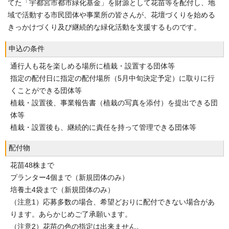
てた「宇都宮市都市緑化基金」を財源として花苗等を配付し、地
域で活動する市民団体や事業所の皆さんが、花壇づくりを始める
きっかけづくり及び継続的な緑化活動を支援するものです。
申込の条件
通行人も花を楽しめる場所に植栽・設置する団体等
指定の配付日に指定の配付場所（5月中旬決定予定）に取りに行
くことができる団体等
植栽・設置後、事業報告書（植栽の写真を添付）を提出できる団
体等
植栽・設置後も、継続的に責任を持って管理できる団体等
配付物
花苗48株まで
プランター4個まで（新規団体のみ）
培養土4袋まで（新規団体のみ）
（注意1）応募多数の場合、希望どおりに配付できない場合があ
ります。あらかじめご了承願います。
（注意2）花苗の色の指定は出来ません。