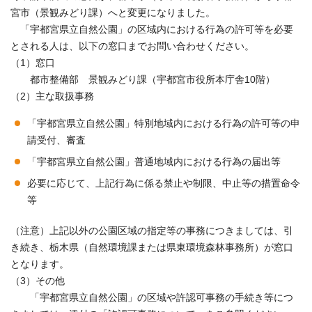
宮市（景観みどり課）へと変更になりました。
「宇都宮県立自然公園」の区域内における行為の許可等を必要
とされる人は、以下の窓口までお問い合わせください。
（1）窓口
都市整備部 景観みどり課（宇都宮市役所本庁舎10階）
（2）主な取扱事務
「宇都宮県立自然公園」特別地域内における行為の許可等の申
請受付、審査
「宇都宮県立自然公園」普通地域内における行為の届出等
必要に応じて、上記行為に係る禁止や制限、中止等の措置命令
等
（注意）上記以外の公園区域の指定等の事務につきましては、引
き続き、栃木県（自然環境課または県東環境森林事務所）が窓口
となります。
（3）その他
「宇都宮県立自然公園」の区域や許認可事務の手続き等につ