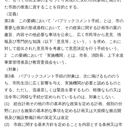
り、もって市民主体のまちづくり実現のための市民参画と開かれ
た市政の推進に資することを目的とする。
（定義）
第2条 この要綱において「パブリックコメント手続」とは、市の
重要な政策の形成過程において、その政策に関する計画等の案の
趣旨、内容その他必要な事項を公表し、広く市民等から意見、情
報及び専門的な知識（以下「意見等」という。）を求め、これに
対して提出された意見等を考慮して意思決定を行う手続をいう。
2 この要綱において「実施機関」とは、市長、消防長、上下水道
事業管理者及び教育委員会をいう。
（対象）
第3条 パブリックコメント手続の対象は、次に掲げるもののう
ち、市民生活に広く影響を与え、実施機関が必要と認めるものと
する。ただし、迅速若しくは緊急を要するもの、軽微なもの又は
法令等に同様な手続が定められているものは、対象としない。
(1) 総合計画その他の市の基本的な政策を定める計画、個別の分
野における施策の基本的な事項を定める計画又は大規模な拠点開
発及び施設整備計画の策定又は改定
(2) 市政に関する基本方針を定めることを内容とする条例又は市