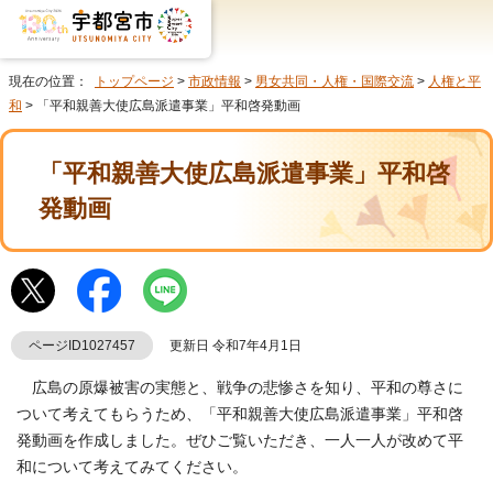
現在の位置：
トップページ
>
市政情報
>
男女共同・人権・国際交流
>
人権と平
和
> 「平和親善大使広島派遣事業」平和啓発動画
「平和親善大使広島派遣事業」平和啓
発動画
ページID1027457
更新日 令和7年4月1日
広島の原爆被害の実態と、戦争の悲惨さを知り、平和の尊さに
ついて考えてもらうため、「平和親善大使広島派遣事業」平和啓
発動画を作成しました。ぜひご覧いただき、一人一人が改めて平
和について考えてみてください。