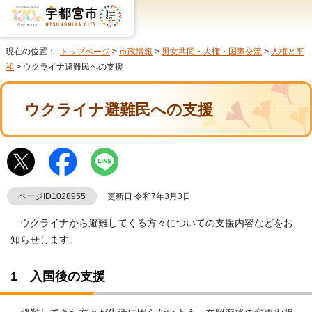
現在の位置：
トップページ
>
市政情報
>
男女共同・人権・国際交流
>
人権と平
和
> ウクライナ避難民への支援
ウクライナ避難民への支援
ページID1028955
更新日 令和7年3月3日
ウクライナから避難してくる方々についての支援内容などをお
知らせします。
1 入国後の支援