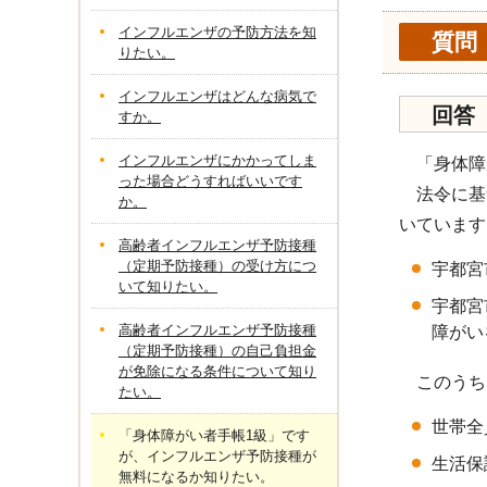
インフルエンザの予防方法を知
質問
りたい。
インフルエンザはどんな病気で
回答
すか。
インフルエンザにかかってしま
「身体障が
った場合どうすればいいです
法令に基づ
か。
いています
高齢者インフルエンザ予防接種
（定期予防接種）の受け方につ
宇都宮
いて知りたい。
宇都宮
高齢者インフルエンザ予防接種
障がい
（定期予防接種）の自己負担金
が免除になる条件について知り
このうち
たい。
世帯全
「身体障がい者手帳1級」です
が、インフルエンザ予防接種が
生活保
無料になるか知りたい。