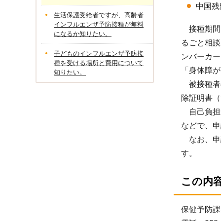
中国残
生活保護受給者ですが、高齢者
インフルエンザ予防接種が無料
接種期間は
になるか知りたい。
るごと相談
子どものインフルエンザ予防接
ンバーカー
種を受ける場所と費用について
「身体障が
知りたい。
被接種者
除証明書（
自己負担
などで、申
なお、申
す。
この内
保健予防課