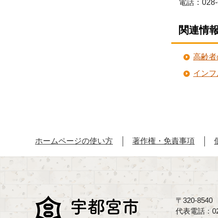
電話：028-
関連情
高齢者
インフ
ホームページの使い方
著作権・免責事項
〒320-85
代表電話：02