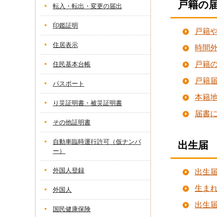
戸籍の
転入・転出・変更の届出
印鑑証明
戸籍
住居表示
時間
戸籍
住民基本台帳
戸籍
パスポート
本籍
り災証明書・被災証明書
届書
その他証明書
自動車臨時運行許可（仮ナンバ
出生届
ー）
外国人登録
出生
生ま
外国人
出生
国民健康保険