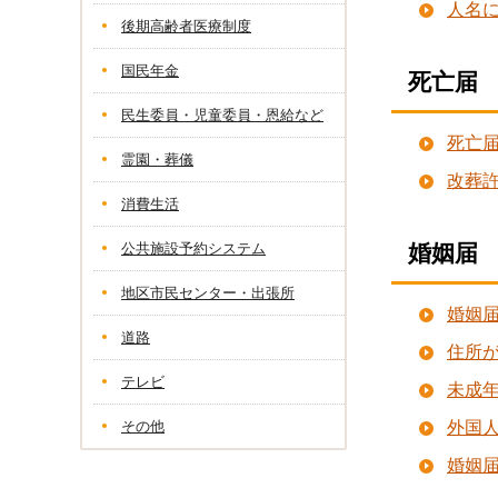
人名
後期高齢者医療制度
国民年金
死亡届
民生委員・児童委員・恩給など
死亡
霊園・葬儀
改葬
消費生活
公共施設予約システム
婚姻届
地区市民センター・出張所
婚姻
道路
住所
テレビ
未成
その他
外国
婚姻