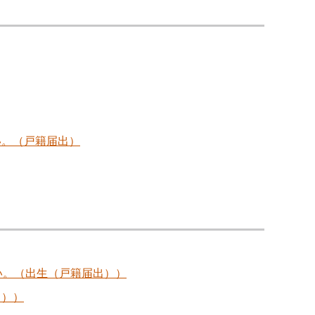
い。（戸籍届出）
い。（出生（戸籍届出））
出））