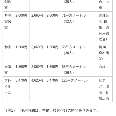
創作
（30人）
台、白
室
板
料理
2,000円
2,660円
2,000円
71平方メートル
調理台
実習
（32人）
4、白
室
板、講
師用調
理台1
和室
1,560円
2,060円
1,560円
55平方メートル
机10、
（30人）
座布団
30
会議
1,560円
2,060円
1,560円
55平方メートル
白板
室
（36人）
プレ
3,470円
4,620円
3,470円
123平方メートル
ピア
イル
ノ、照
ーム
明、音
響設備
（注1） 使用時間は、準備、後片付けの時間を含みます。