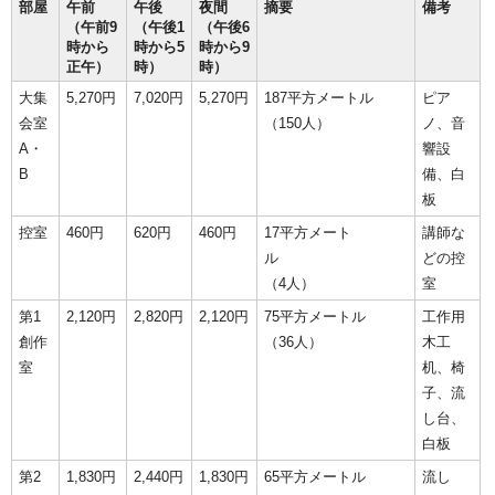
部屋
午前
午後
夜間
摘要
備考
（午前9
（午後1
（午後6
時から
時から5
時から9
正午）
時）
時）
大集
5,270円
7,020円
5,270円
187平方メートル
ピア
会室
（150人）
ノ、音
A・
響設
B
備、白
板
控室
460円
620円
460円
17平方メート
講師な
ル
どの控
（4人）
室
第1
2,120円
2,820円
2,120円
75平方メートル
工作用
創作
（36人）
木工
室
机、椅
子、流
し台、
白板
第2
1,830円
2,440円
1,830円
65平方メートル
流し