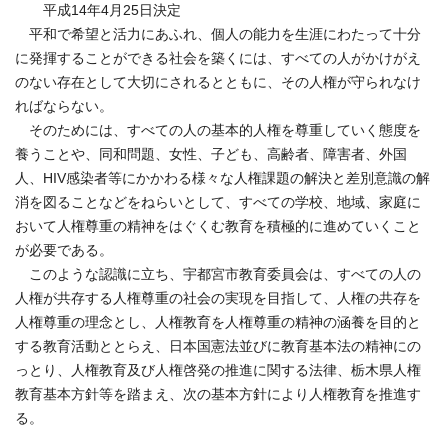
平成14年4月25日決定
平和で希望と活力にあふれ、個人の能力を生涯にわたって十分
に発揮することができる社会を築くには、すべての人がかけがえ
のない存在として大切にされるとともに、その人権が守られなけ
ればならない。
そのためには、すべての人の基本的人権を尊重していく態度を
養うことや、同和問題、女性、子ども、高齢者、障害者、外国
人、HIV感染者等にかかわる様々な人権課題の解決と差別意識の解
消を図ることなどをねらいとして、すべての学校、地域、家庭に
おいて人権尊重の精神をはぐくむ教育を積極的に進めていくこと
が必要である。
このような認識に立ち、宇都宮市教育委員会は、すべての人の
人権が共存する人権尊重の社会の実現を目指して、人権の共存を
人権尊重の理念とし、人権教育を人権尊重の精神の涵養を目的と
する教育活動ととらえ、日本国憲法並びに教育基本法の精神にの
っとり、人権教育及び人権啓発の推進に関する法律、栃木県人権
教育基本方針等を踏まえ、次の基本方針により人権教育を推進す
る。