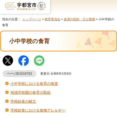
現在の位置：
トップページ
>
教育委員会
>
各課の役割・主な業務
> 小中学校の
食育
小中学校の食育
ページID1016702
更新日 令和6年3月8日
小中学校における食育の推進
地域学校園の食育の取組
学校給食の献立
学校給食における食物アレルギー